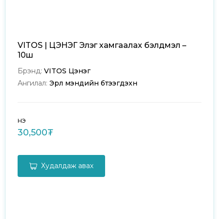
VITOS | ЦЭНЭГ Элэг хамгаалах бэлдмэл –
10ш
Брэнд:
VITOS Цэнэг
Ангилал:
Эрүүл мэндийн бүтээгдэхүүн
Үнэ
30,500₮
Худалдаж авах