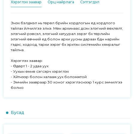
Хэрэглэх заавар
Орц найрлага
Сэтгэгдэл
Энэхүү бэлдмэл нь төрөл бүрийн хордлогын үед хордлого 
тайлах үйлчилгээ үзүүлнэ. Мөн архинаас үүдсэн элэгний өөхлөлт, 
элэгний үрэвсэл, элэгний хатуурал зэрэг бүх төрлийн 
элэгний өвчний үед болон архи уусны дараах бүдүүн нарийн 
гэдэс, ходоод, тархи зэрэг бүх эрхтэн системийн хямралыг 
тайлна. 

Хэрэглэх заавар:

- Өдөрт 1 - 2 удаа уух

- Уухын өмнө сэгсэрч хэрэглэх 

- Хүйтнээр болон халааж уух боломжтой

- Эмчийн заавраар 30 хоног хэрэглэснээр 1 курс эмчилгээ 
болно
Бусад