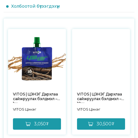
Холбоотой бүтээгдэхүүн
VITOS | ЦЭНЭГ Дархлаа
VITOS | ЦЭНЭГ Дархлаа
сайжруулах бэлдмэл –
сайжруулах бэлдмэл –
1ш
10ш
VITOS Цэнэг
VITOS Цэнэг
3,050₮
30,500₮