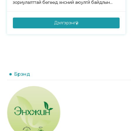
зориулалттай бөгөөд хүнсний аюулгүй байдлын
шаардлагад нийцүүлэн барьсан агуулах юм.
Дэлгэрэнгүй
Брэнд