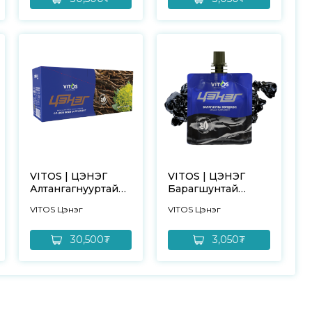
VITOS | ЦЭНЭГ
VITOS | ЦЭНЭГ
Алтангагнууртай
Барагшунтай
бэлдмэл – 10ш
бэлдмэл – 1ш
VITOS Цэнэг
VITOS Цэнэг
30,500₮
3,050₮