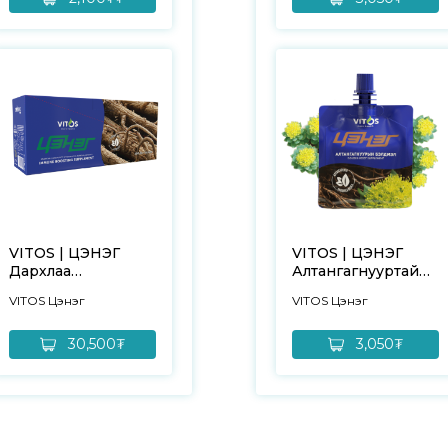
VITOS | ЦЭНЭГ
VITOS | ЦЭНЭГ
Дархлаа
Алтангагнууртай
сайжруулах
бэлдмэл – 1ш
VITOS Цэнэг
VITOS Цэнэг
бэлдмэл – 10ш
30,500₮
3,050₮