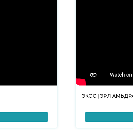
ЭКОС | ЭРҮҮЛ АМЬД