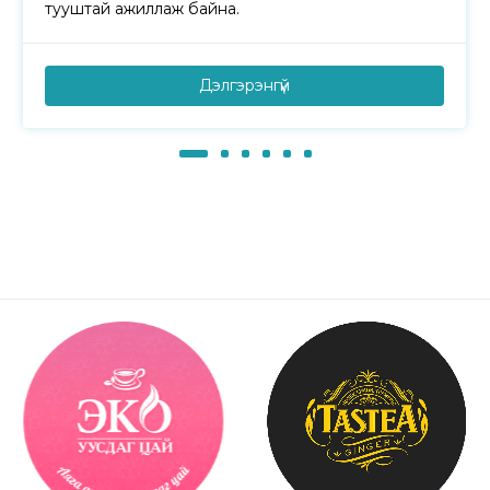
тууштай ажиллаж байна.
Дэлгэрэнгүй