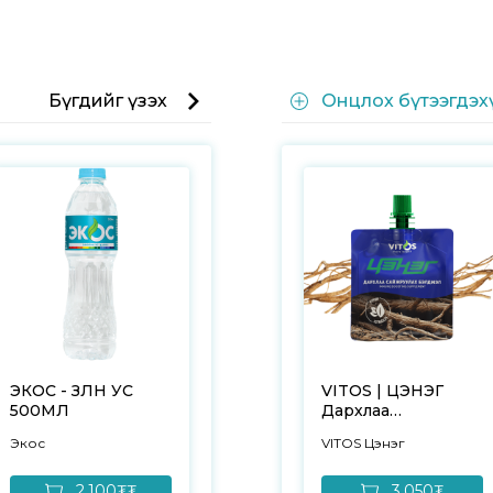
Бүгдийг үзэх
Онцлох бүтээгдэх
ЭКОС - ЗӨӨЛӨН УС
VITOS | ЦЭНЭГ
500МЛ
Дархлаа
сайжруулах
Экос
VITOS Цэнэг
бэлдмэл – 1ш
2,100₮₮
3,050₮