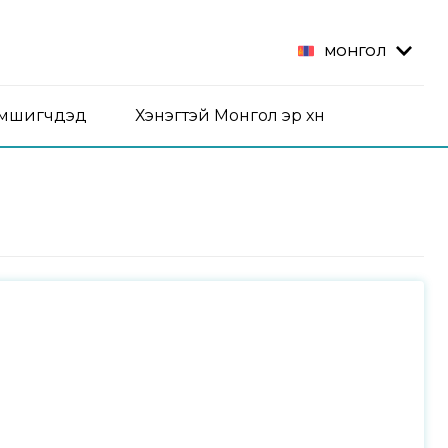
МОНГОЛ
эмшигчдэд
Хэнэгтэй Монгол эр хүн