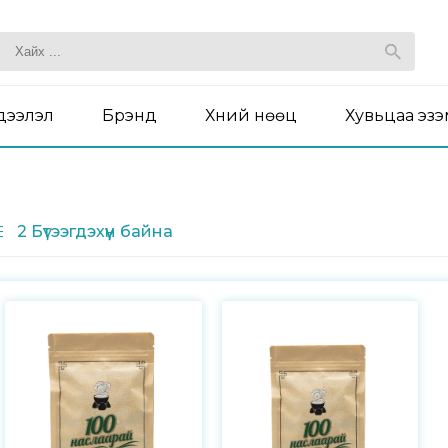
дээлэл
Брэнд
Хүний нөөц
Хувьцаа эз
2 Бүтээгдэхүүн байна