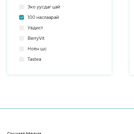
Эко уусдаг цай
100 наслаарай
Увдист
BerryVit
Ноён шүүс
Tastea
Сошиал Медиа