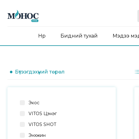
Нүүр
Бидний тухай
Мэдээ мэ
Бүтээгдэхүүний төрөл
Экос
VITOS Цэнэг
VITOS SHOT
Энхжин