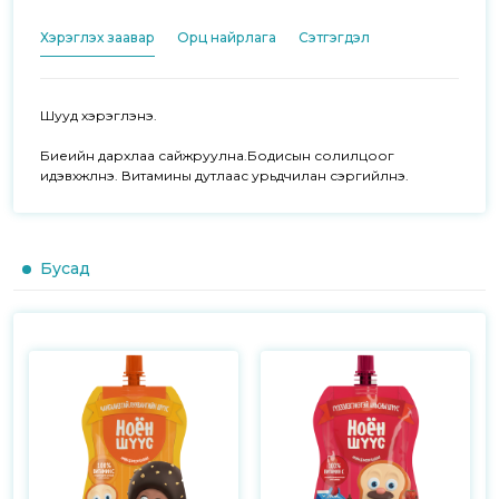
Хэрэглэх заавар
Орц найрлага
Сэтгэгдэл
Шууд хэрэглэнэ.

Биеийн дархлаа сайжруулна.Бодисын солилцоог 
идэвхжүүлнэ. Витамины дутлаас урьдчилан сэргийлнэ.
Бусад