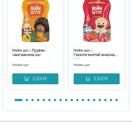
Ноён шүүс – Лууван
Ноён шүүс –
чангаанзны шүүс
Гүзээлзгэнэтэй аньсны
шүүс
Ноён шүүс
Ноён шүүс
2,300₮
2,300₮