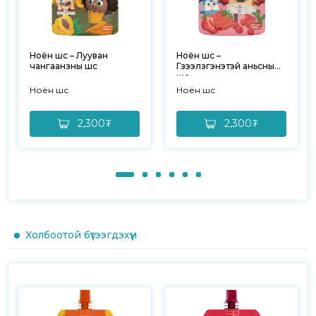
Ноён шүүс – Лууван
Ноён шүүс –
чангаанзны шүүс
Гүзээлзгэнэтэй аньсны
шүүс
Ноён шүүс
Ноён шүүс
2,300₮
2,300₮
Холбоотой бүтээгдэхүүн