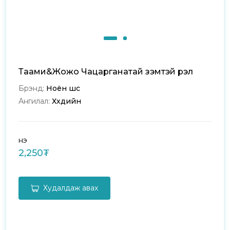
Таами&Жожо Чацарганатай үзэмтэй үрэл
Брэнд:
Ноён шүүс
Ангилал:
Хүүхдийн
Үнэ
2,250₮
Худалдаж авах