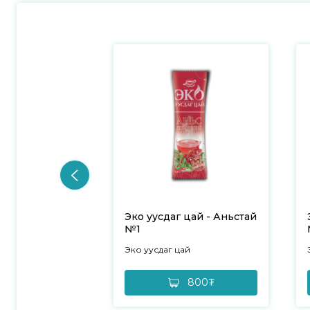
Эко уусдаг цай - Аньстай
№1
Эко уусдаг цай
800₮