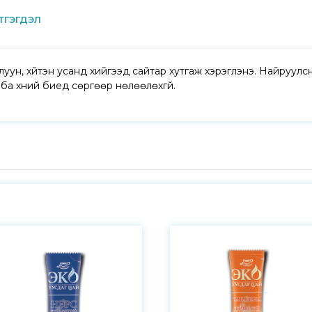
тгэгдэл
луун, хүйтэн усанд хийгээд сайтар хутгаж хэрэглэнэ. Найруулсн
ба хүний биед сөргөөр нөлөөлөхгүй.