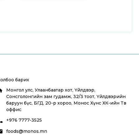
Холбоо барих
Монгол улс, Улаанбаатар хот, Үйлдвэр,
Сонсголонгийн зам гудамж, 32/3 тоот, Үйлдвэрийн
баруун бүс, БГД, 20-р хороо, Монос Хүнс ХК-ийн Төв
оффис
+976 7777-3525
foods@monos.mn