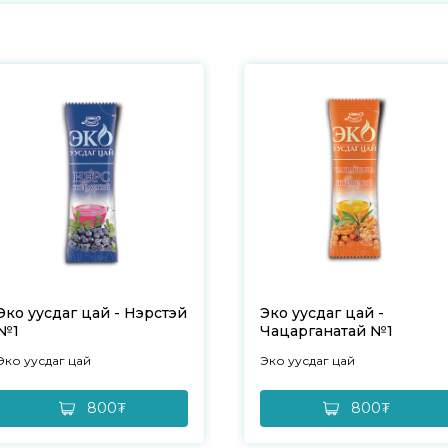
Эко уусдаг цай - Нэрстэй
Эко уусдаг цай -
№1
Чацарганатай №1
Эко уусдаг цай
Эко уусдаг цай
800₮
800₮