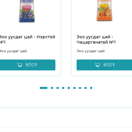
Эко уусдаг цай - Нэрстэй
Эко уусдаг цай -
№1
Чацарганатай №1
Эко уусдаг цай
Эко уусдаг цай
800₮
800₮