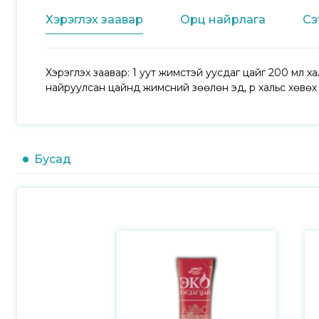
Хэрэглэх заавар
Орц найрлага
Сэ
Хэрэглэх заавар: 1 уут жимстэй уусдаг цайг 200 мл ха
найруулсан цайнд жимсний зөөлөн эд, үр хальс хөвөх 
Бусад