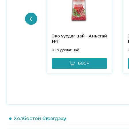
Эко уусдаг цай - Аньстай
№1
Эко уусдаг цай
800₮
Холбоотой бүтээгдэхүүн