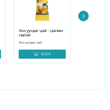
Эко уусдаг цай - Цагаан
Эко уусдаг ца
гаатай
№20
Эко уусдаг цай
Эко уусдаг цай
800₮
16,