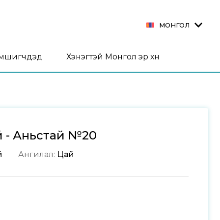
МОНГОЛ
эмшигчдэд
Хэнэгтэй Монгол эр хүн
й - Аньстай №20
й
Ангилал:
Цай