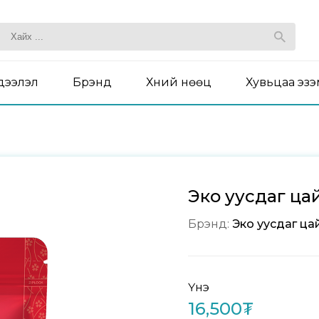
дээлэл
Брэнд
Хүний нөөц
Хувьцаа эз
Эко уусдаг ца
Брэнд:
Эко уусдаг ца
Үнэ
16,500₮