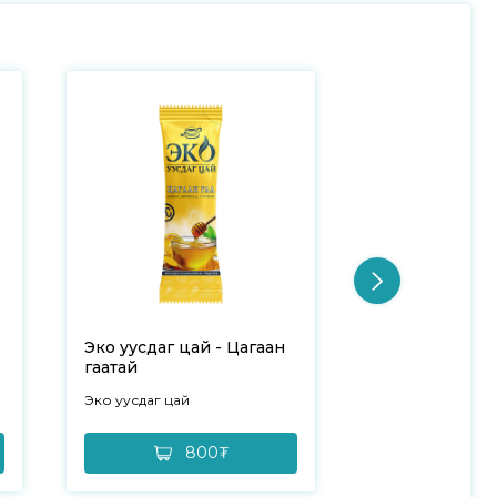
Эко уусдаг цай - Цагаан
Эко уусдаг ца
гаатай
№20
Эко уусдаг цай
Эко уусдаг цай
800₮
16,