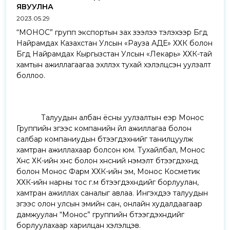
ЯВУУЛНА
2023.05.29
“МОНОС” групп экспортын зах зээлээ тэлэхээр Бүгд
Найрамдах Казахстан Улсын «Рауза АДЕ» ХХК болон
Бүгд Найрамдах Кыргызстан Улсын «Лекарь» ХХК-тай
хамтын ажиллагаагаа эхлүүлэх тухай хэлэлцсэн уулзалт
боллоо.
Талуудын албан ёсны уулзалтын үеэр Монос
Группийн зүгээс компанийн үйл ажиллагаа болон
салбар компаниудын бүтээгдэхүүнийг танилцуулж
хамтран ажиллахаар болсон юм. Тухайлбал, Монос
Хүнс ХК-
ийн
хүнс болон хүнсний нэмэлт бүтээгдэхүүнүүд
болон Монос Фарм ХХК-ийн эм, Монос Косметик
ХХК-ийн нарны тос г.м бүтээгдэхүүнүүдийг борлуулан,
хамтран ажиллах саналыг авлаа. Ингэхдээ талуудын
зүгээс олон улсын эмийн сан, онлайн худалдаагаар
дамжуулан “Монос” группийн бүтээгдэхүүнүүдийг
борлуулахаар харилцан хэлэлцэв.