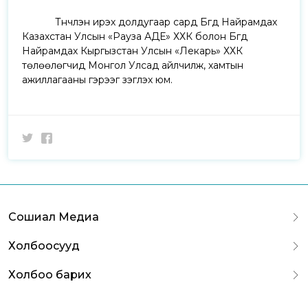
Түүнчлэн ирэх долдугаар сард Бүгд Найрамдах
Казахстан Улсын «Рауза АДЕ» ХХК болон Бүгд
Найрамдах Кыргызстан Улсын «Лекарь» ХХК
төлөөлөгчид Монгол Улсад айлчилж, хамтын
ажиллагааны гэрээг үзэглэх юм.
Сошиал Медиа
Холбоосууд
Холбоо барих