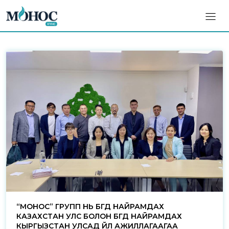
“МОНОС” ГРУПП НЬ БҮГД НАЙРАМДАХ
КАЗАХСТАН УЛС БОЛОН БҮГД НАЙРАМДАХ
КЫРГЫЗСТАН УЛСАД ҮЙЛ АЖИЛЛАГААГАА